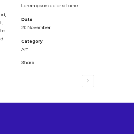
Lorem ipsum dolor sit amet
id,
Date
t,
20 November
ate
id
Category
Art
Share