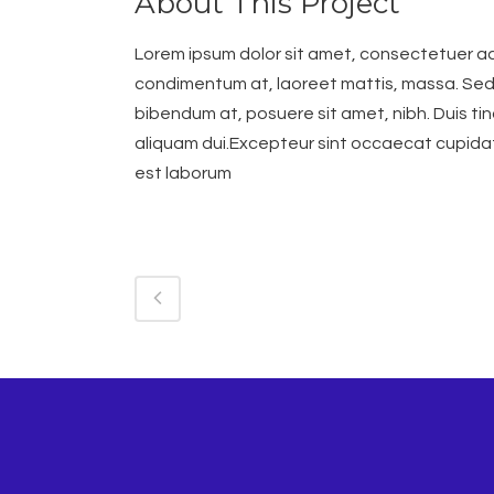
About This Project
Lorem ipsum dolor sit amet, consectetuer adip
condimentum at, laoreet mattis, massa. Se
bibendum at, posuere sit amet, nibh. Duis ti
aliquam dui.Excepteur sint occaecat cupidatat
est laborum